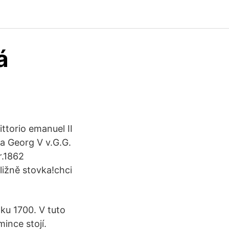
á
ttorio emanuel II
ba Georg V v.G.G.
r.1862
ližně stovka!chci
ku 1700. V tuto
mince stojí.