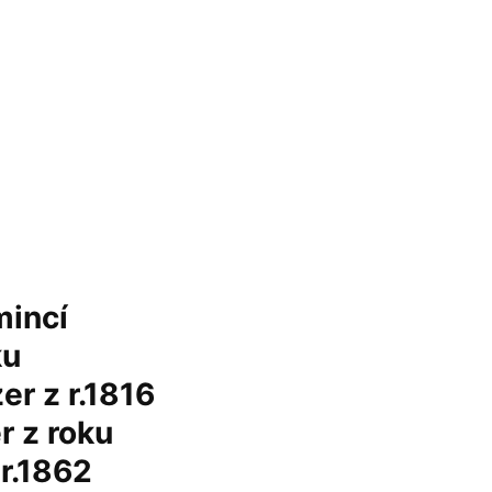
mincí
ku
er z r.1816
r z roku
 r.1862