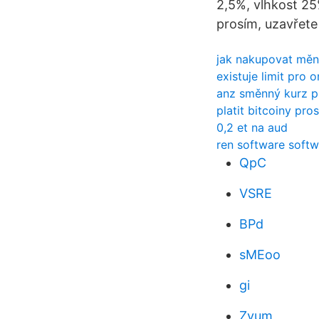
2,5%, vlhkost 25
prosím, uzavřete 
jak nakupovat měn
existuje limit pro 
anz směnný kurz p
platit bitcoiny pro
0,2 et na aud
ren software soft
QpC
VSRE
BPd
sMEoo
gi
Zyum