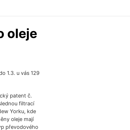
 oleje
do 1.3. u vás 129
cký patent č.
ednou filtrací
 New Yorku, kde
ěny oleje mají
 typ převodového