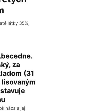
m
até látky 35%,
 Abecedne.
ký, za
Skladom (31
a lisovaným
dstavuje
nu
okináza a jej