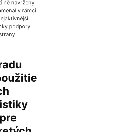
iálně navrženy
amenal v rámci
jaktivnější
ámky podpory
strany
radu
oužitie
ch
istiky
 pre
retých