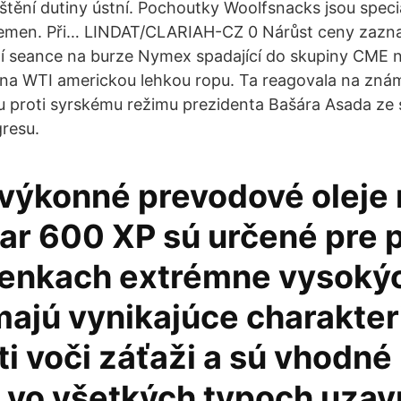
ištění dutiny ústní. Pochoutky Woolfsnacks jsou spec
lemen. Při… LINDAT/CLARIAH-CZ 0 Nárůst ceny zazn
í seance na burze Nymex spadající do skupiny CME ne
t na WTI americkou lehkou ropu. Ta reagovala na zn
 proti syrskému režimu prezidenta Bašára Asada ze 
resu.
výkonné prevodové oleje 
ar 600 XP sú určené pre p
enkach extrémne vysoký
majú vynikajúce charakter
i voči záťaži a sú vhodné
e vo všetkých typoch uzav