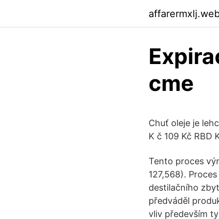
affarermxlj.we
Expira
cme
Chuť oleje je leh
K č 109 Kč RBD K
Tento proces výr
127,568). Proces 
destilačního zby
předváděl produk
vliv především t