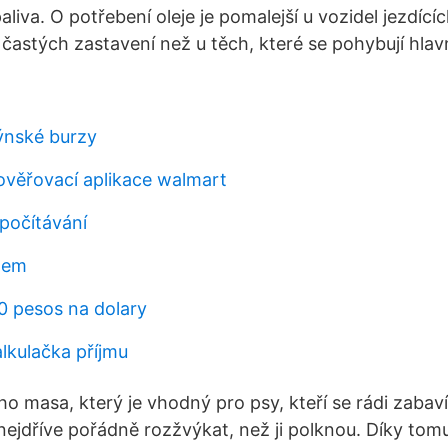
liva. O potřebení oleje je pomalejší u vozidel jezdíc
 častých zastavení než u těch, které se pohybují hla
ýnské burzy
věřovací aplikace walmart
počítávání
lem
0 pesos na dolary
lkulačka příjmu
o masa, který je vhodný pro psy, kteří se rádi zabaví
ejdříve pořádně rozžvýkat, než ji polknou. Díky tom