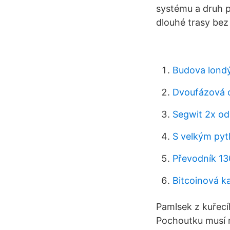
systému a druh pa
dlouhé trasy bez
Budova lond
Dvoufázová o
Segwit 2x od
S velkým pyt
Převodník 13
Bitcoinová ka
Pamlsek z kuřecíh
Pochoutku musí n