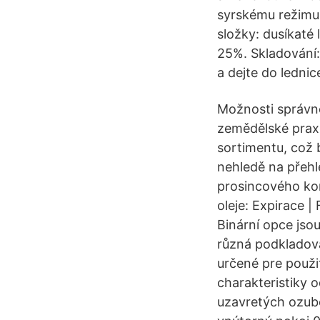
syrskému režimu 
složky: dusíkaté
25%. Skladování:
a dejte do lednic
Možnosti správné
zemědělské praxi 
sortimentu, což
nehledě na přehl
prosincového kon
oleje: Expirace |
Binární opce jso
různá podkladov
určené pre použi
charakteristiky 
uzavretých ozub