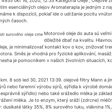
 4935 okt 16, 2020, 12:35 Kategória Oleje , Olejové z
tím esenciálných olejov Aromaterapia je jedným z na
 máme k dispozícii, pokiaľ ide o udržanie pocitu vnút
čných časoch.
Motorové oleje do auta sú veľmi 
dôležité dbať na kvalitu. Hlavno
eje, je minimalizovať kontakt kov o kov, znižovať tre
tora. Směs je vhodná pro fyzické aplikování, masáž,
nesha je pomocníkem v našich životních situacích, 
km. 8 sob led 30, 2021 13:39. olejové filtry Mann a ji
rů nebo faremní výrobu sýrů, sýřidla k výrobě domác
(nesprávně sýřidlo) nebo také srážedlo mléka je základ
srážení mléka. Je to enzym, který sráží (zdrcne) mléč
y: dusíkaté látky 35%, 8% surového tuku, vláknina 1%