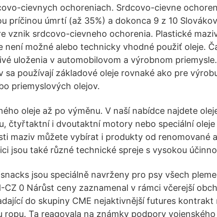
dcovo-cievnych ochoreniach. Srdcovo-cievne ochoren
u príčinou úmrtí (až 35%) a dokonca 9 z 10 Slováko
pre vznik srdcovo-cievneho ochorenia. Plastické maziv
 není možné alebo technicky vhodné použiť oleje. Ča
livé uloženia v automobilovom a výrobnom priemysle.
v sa používají základové oleje rovnaké ako pre výro
o priemyslových olejov.
ého oleje až po výměnu. V naší nabídce najdete olej
u, čtyřtaktní i dvoutaktní motory nebo speciální olej
lasti maziv můžete vybírat i produkty od renomované
ci jsou také různé technické spreje s vysokou účinnos
snacks jsou speciálně navrženy pro psy všech pleme
CZ 0 Nárůst ceny zaznamenal v rámci včerejší obch
ající do skupiny CME nejaktivnější futures kontrakt
u ropu. Ta reagovala na známky podpory vojenského 