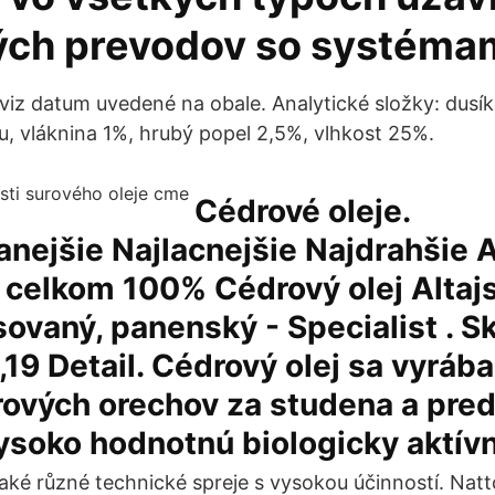
ch prevodov so systéma
viz datum uvedené na obale. Analytické složky: dusík
, vláknina 1%, hrubý popel 2,5%, vlhkost 25%.
Cédrové oleje.
anejšie Najlacnejšie Najdrahšie
 celkom 100% Cédrový olej Altajs
sovaný, panenský - Specialist . 
,19 Detail. Cédrový olej sa vyráb
rových orechov za studena a pre
ysoko hodnotnú biologicky aktív
také různé technické spreje s vysokou účinností. Natt