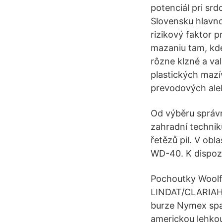
potenciál pri sr
Slovensku hlavno
rizikový faktor 
mazaniu tam, kde
rôzne klzné a va
plastických mazí
prevodových aleb
Od výběru správn
zahradní technik
řetězů pil. V ob
WD-40. K dispozi
Pochoutky Woolf
LINDAT/CLARIAH-
burze Nymex spad
americkou lehko