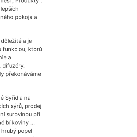
mesi , Produkty ,
jlepších
orného pokoja a
dôležité a je
u funkciou, ktorú
nie a
 difuzéry.
kdy překonáváme
né Syřidla na
ích sýrů, prodej
ní surovinou při
né bílkoviny …
, hrubý popel