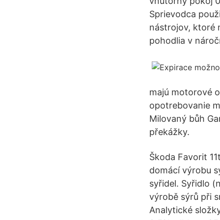
vnútorný pokoj 0
Sprievodca použi
nástrojov, ktoré
pohodlia v náro
majú motorové ol
opotrebovanie mo
Milovaný bůh Ga
překážky.
Škoda Favorit 11t
domácí výrobu sý
syřidel. Syřidlo 
výrobě sýrů při 
Analytické složk