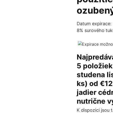
ozubený
Datum expirace: 
8% surového tuku
Najpredáv
5 položiek
studena li
ks) od €12
jadier céd
nutrične v
K dispozici jsou 