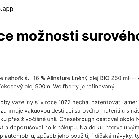
b.app
ce možnosti surového
ce nahořklá. -16 % Allnature Lněný olej BIO 250 ml--- 
okosový olej 900ml Wolfberry je rafinovaný
oby vazeliny si v roce 1872 nechal patentovat (ameri
zahrnuje vakuovou destilaci surového materiálu s násl
tku přes živočišné uhlí. Chesebrough cestoval okolo
t a doporučoval ho k nákupu. Na délku intervalu vým
yp automobilu, způsob jeho použití, řidičské návyky,