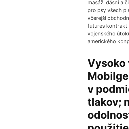
masáži dásní a č
pro psy všech p
včerejší obchodn
futures kontrak
vojenského útoku
amerického kong
Vysoko 
Mobilge
v podmi
tlakov; 
odolnost
použiti