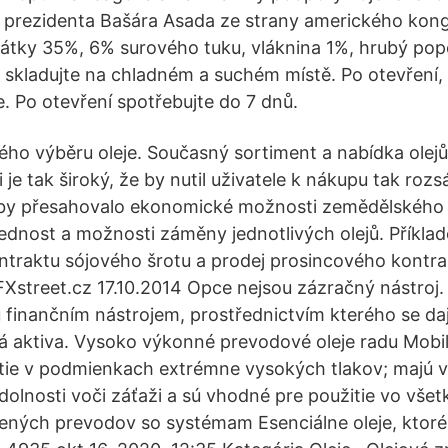
prezidenta Bašára Asada ze strany amerického kong
 látky 35%, 6% surového tuku, vláknina 1%, hrubý pop
 skladujte na chladném a suchém místě. Po otevření,
e. Po otevření spotřebujte do 7 dnů.
ho výběru oleje. Současný sortiment a nabídka olej
je tak široký, že by nutil uživatele k nákupu tak roz
 by přesahovalo ekonomické možnosti zemědělského 
ednost a možnosti záměny jednotlivých olejů. Příkla
traktu sójového šrotu a prodej prosincového kontr
 FXstreet.cz 17.10.2014 Opce nejsou zázračný nástroj
u finančním nástrojem, prostřednictvím kterého se d
á aktiva. Vysoko výkonné prevodové oleje radu Mobi
tie v podmienkach extrémne vysokých tlakov; majú v
odolnosti voči záťaži a sú vhodné pre použitie vo vše
ených prevodov so systémam Esenciálne oleje, ktoré