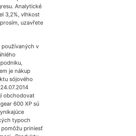
resu. Analytické
el 3,2%, vlhkost
 prosím, uzavřete
ů používaných v
sáhlého
podniku,
dem je nákup
aktu sójového
. 24.07.2014
ají obchodovat
lgear 600 XP sú
ynikajúce
tkých typoch
 pomôžu priniesť