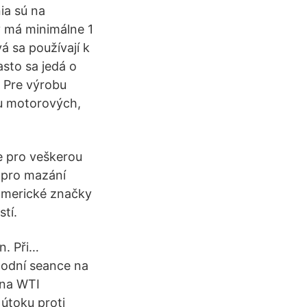
ia sú na
v má minimálne 1
á sa používají k
sto sa jedá o
 Pre výrobu
bu motorových,
e pro veškerou
e pro mazání
 americké značky
tí.
n. Při…
odní seance na
 na WTI
útoku proti