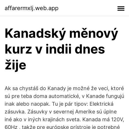
affarermxlj.web.app
Kanadský měnový
kurz v indii dnes
žije
Ak sa chystáš do Kanady je možné že veci, ktoré
sú pre teba doma automatické, v Kanade fungujú
inak alebo naopak. Tu je pár tipov: Elektrická
zásuvka. Zásuvky v severnej Amerike sú úplne
iné ako v iných krajinách sveta. Kanada má 120V,
60Hz , takže pre európske prístroje je potrebné