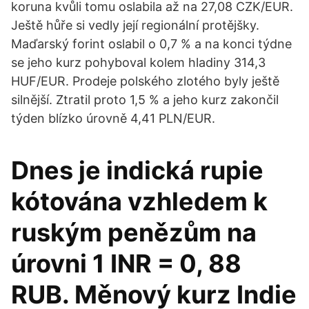
koruna kvůli tomu oslabila až na 27,08 CZK/EUR.
Ještě hůře si vedly její regionální protějšky.
Maďarský forint oslabil o 0,7 % a na konci týdne
se jeho kurz pohyboval kolem hladiny 314,3
HUF/EUR. Prodeje polského zlotého byly ještě
silnější. Ztratil proto 1,5 % a jeho kurz zakončil
týden blízko úrovně 4,41 PLN/EUR.
Dnes je indická rupie
kótována vzhledem k
ruským penězům na
úrovni 1 INR = 0, 88
RUB. Měnový kurz Indie