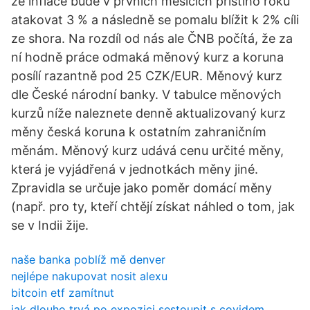
že inflace bude v prvních měsících příštího roku
atakovat 3 % a následně se pomalu blížit k 2% cíli
ze shora. Na rozdíl od nás ale ČNB počítá, že za
ní hodně práce odmaká měnový kurz a koruna
posílí razantně pod 25 CZK/EUR. Měnový kurz
dle České národní banky. V tabulce měnových
kurzů níže naleznete denně aktualizovaný kurz
měny česká koruna k ostatním zahraničním
měnám. Měnový kurz udává cenu určité měny,
která je vyjádřená v jednotkách měny jiné.
Zpravidla se určuje jako poměr domácí měny
(např. pro ty, kteří chtějí získat náhled o tom, jak
se v Indii žije.
naše banka poblíž mě denver
nejlépe nakupovat nosit alexu
bitcoin etf zamítnut
jak dlouho trvá po expozici sestoupit s covidem