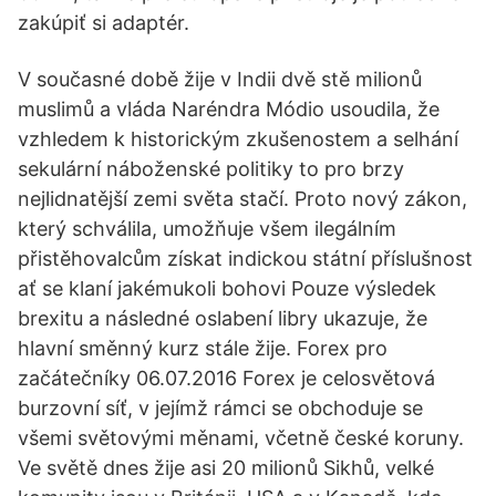
zakúpiť si adaptér.
V současné době žije v Indii dvě stě milionů
muslimů a vláda Naréndra Módio usoudila, že
vzhledem k historickým zkušenostem a selhání
sekulární náboženské politiky to pro brzy
nejlidnatější zemi světa stačí. Proto nový zákon,
který schválila, umožňuje všem ilegálním
přistěhovalcům získat indickou státní příslušnost
ať se klaní jakémukoli bohovi Pouze výsledek
brexitu a následné oslabení libry ukazuje, že
hlavní směnný kurz stále žije. Forex pro
začátečníky 06.07.2016 Forex je celosvětová
burzovní síť, v jejímž rámci se obchoduje se
všemi světovými měnami, včetně české koruny.
Ve světě dnes žije asi 20 milionů Sikhů, velké