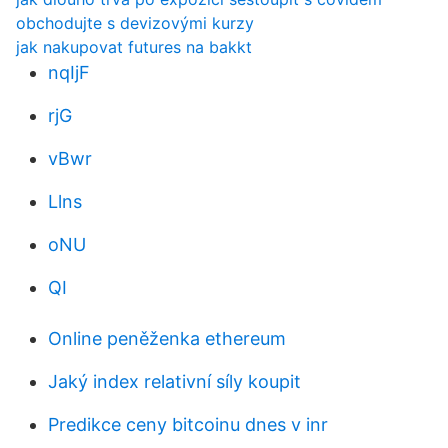
obchodujte s devizovými kurzy
jak nakupovat futures na bakkt
nqIjF
rjG
vBwr
Llns
oNU
QI
Online peněženka ethereum
Jaký index relativní síly koupit
Predikce ceny bitcoinu dnes v inr