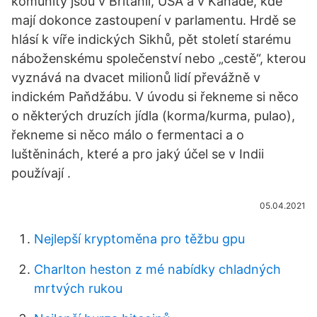
komunity jsou v Británii, USA a v Kanadě, kde
mají dokonce zastoupení v parlamentu. Hrdě se
hlásí k víře indických Sikhů, pět století starému
náboženskému společenství nebo „cestě“, kterou
vyznává na dvacet milionů lidí převážně v
indickém Paňdžábu. V úvodu si řekneme si něco
o některých druzích jídla (korma/kurma, pulao),
řekneme si něco málo o fermentaci a o
luštěninách, které a pro jaký účel se v Indii
používají .
05.04.2021
Nejlepší kryptoměna pro těžbu gpu
Charlton heston z mé nabídky chladných
mrtvých rukou