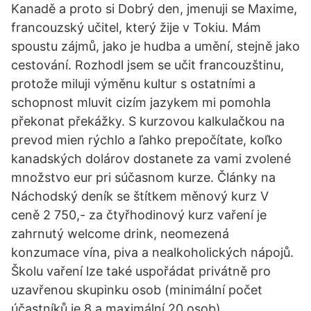
Kanadě a proto si Dobrý den, jmenuji se Maxime,
francouzský učitel, který žije v Tokiu. Mám
spoustu zájmů, jako je hudba a umění, stejně jako
cestování. Rozhodl jsem se učit francouzštinu,
protože miluji výměnu kultur s ostatními a
schopnost mluvit cizím jazykem mi pomohla
překonat překážky. S kurzovou kalkulačkou na
prevod mien rýchlo a ľahko prepočítate, koľko
kanadských dolárov dostanete za vami zvolené
množstvo eur pri súčasnom kurze. Články na
Náchodský deník se štítkem měnový kurz V
ceně 2 750,- za čtyřhodinový kurz vaření je
zahrnutý welcome drink, neomezená
konzumace vína, piva a nealkoholických nápojů.
Školu vaření lze také uspořádat privátně pro
uzavřenou skupinku osob (minimální počet
účastníků je 8 a maximální 20 osob).