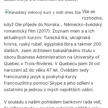
Vše se
rozhodne,
když Ole přijede do Norska… Německo-švédský
romantický film (2017). Zoznam mien a a ich
aktuálnych kurzov. Turecká líra, ukrajinská
hrivna, ruský rubeľ, egyptská libra a takmer 200
ďalších. Jsem držitelem bakalářského titulu v
oboru Business Administration na University of
Quebec v Trois-Rivières. V Quebecu jsem žil od
narození až do věku 47 let. Ovládám tedy
francouzský jazyk a poskytuji kurzy
francouzštiny pomocí Skype a jeho sdílení s
ostatními je jednou z mých největších vášní.
V souladu s naším pohledem bankovní rada vidí,