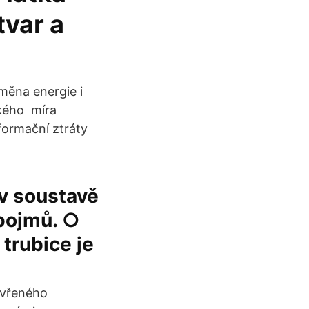
tvar a
měna energie i
ckého míra
formační ztráty
v soustavě
 pojmů. ○
trubice je
avřeného