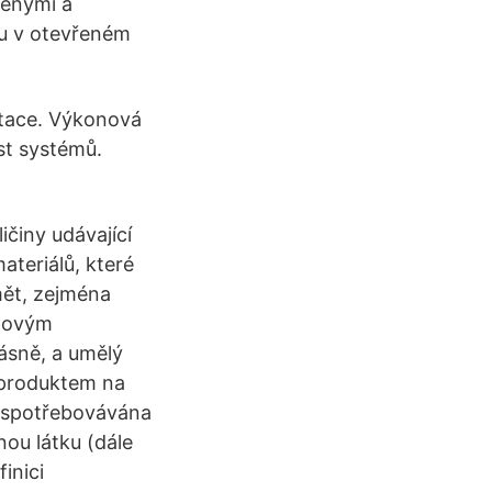
řenými a
u v otevřeném
etace. Výkonová
st systémů.
ičiny udávající
ateriálů, které
mět, zejména
uhovým
ásně, a umělý
ziproduktem na
a spotřebovávána
ou látku (dále
inici