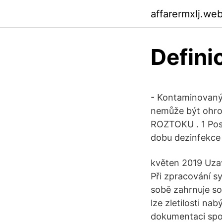
affarermxlj.we
Defini
- Kontaminovaný
nemůže být ohr
ROZTOKU . 1 Post
dobu dezinfekce 
květen 2019 Uzav
Při zpracování s
sobě zahrnuje so
lze zletilosti na
dokumentaci spol