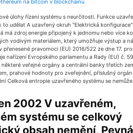
ethereum na bitcoin v blockchainu
vé úlohy řízení systému s neurčitostí. Funkce uzav
ak to udělat A uzavřený okruh "Elektrická konfigurace" 
erá má zdroj energie připojený k jednomu nebo více
ných vodivým materiálem, který umožňuje výstup a ná
v přenesené pravomoci (EU) 2016/522 ze dne 17. pro
je nařízení Evropského parlamentu a Rady (EU) č. 5
 některé veřejné orgány a centrální banky třetích ze
em, prahové hodnoty pro zveřejnění, příslušný orgá
ění Celková entropie uzavřeného systému se nemůže
zen 2002 V uzavřeném,
ném systému se celkový
ický obsah nemění, Pevná