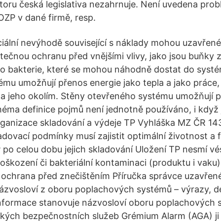
oru česká legislativa nezahrnuje. Není uvedena prob
OZP v dané firmě, resp.
iální nevýhodě související s náklady mohou uzavřen
ečnou ochranu před vnějšími vlivy, jako jsou buňky z 
bo bakterie, které se mohou náhodně dostat do syst
mu umožňují přenos energie jako tepla a jako práce, 
a jeho okolím. Stěny otevřeného systému umožňují 
héma definice pojmů není jednotně používáno, i když 
rganizace skladování a výdeje TP Vyhláška MZ ČR 14
ladovací podmínky musí zajistit optimální životnost a
po celou dobu jejich skladování Uložení TP nesmí vést
kození či bakteriální kontaminaci (produktu i vaku) 
í, ochrana před znečištěním Příručka správce uzavř
zvosloví z oboru poplachových systémů – výrazy, de
informace stanovuje názvosloví oboru poplachových 
kých bezpečnostních služeb Grémium Alarm (AGA) ji