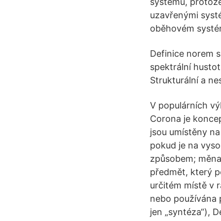
systému, protož
uzavřenými syst
oběhovém systé
Definice norem s
spektrální hustot
Strukturální a ne
V populárních výk
Corona je koncep
jsou umístěny na
pokud je na vyso
způsobem; měna n
předmět, který p
určitém místě v 
nebo používána p
jen „syntéza“), D