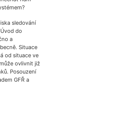
 systémem?
iska sledování
• Úvod do
čno a
obecně. Situace
á od situace ve
ůže ovlivnit již
mků. Posouzení
kladem GFŘ a