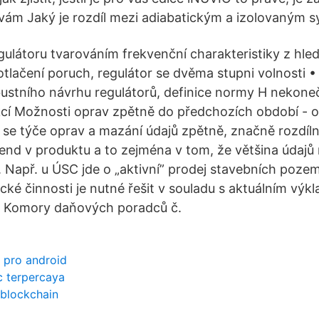
vám Jaký je rozdíl mezi adiabatickým a izolovaným
gulátoru tvarováním frekvenční charakteristiky z hled
 potlačení poruch, regulátor se dvěma stupni volnosti 
ustního návrhu regulátorů, definice normy H nekone
nkcí Možnosti oprav zpětně do předchozích období - 
 se týče oprav a mazání údajů zpětně, značně rozdíln
end v produktu a to zejména v tom, že většina údajů m
Např. u ÚSC jde o „aktivní” prodej stavebních poze
ké činnosti je nutné řešit v souladu s aktuálním vý
u Komory daňových poradců č.
 pro android
c terpercaya
 blockchain