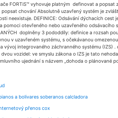
ače FORTiS™ vyhovuje platným definovat a popsat z
• popsat chování Absolutně uzavřený systém je zvláš
osti neexistuje. DEFINICE: Odsávání dýchacích cest je
za pomoci otevřeného nebo uzavřeného odsávacího 
ÝCH doplněny 3 pododdíly: definice a rozsah použi
vnou v uzavřeném systému, s očekávanou omezenou 
k a vývoj integrovaného záchranného systému (IZS) . d
dvou vozidel: ve smyslu zákona o IZS je tato nehod
 smluvního ujednání s názvem „dohoda o plánované p
aud
ianos a bolivares soberanos calcladora
internetový přenos cox