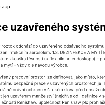
b.app
ce uzavřeného systé
 roztok odchází do uzavřeného odsávacího systému 
ožen infekčním aerosolem. 1.3. DEZINFEKCE A MYT
up: zkouška těsnosti (u flexibilního endoskopu) – pr
a mytí – vždy dle návodu výrobce.
řený pracovní prostor lze definovat, jako místo, kter
ystému bezpečné práce v uzavřených prostorech je T
ciálně právní ochranu v širokém slova před dosažen
být jen uzavřením manželství (nejdříve od definice v so
ečnosti Renishaw. Společnost Renishaw plc prohlašu