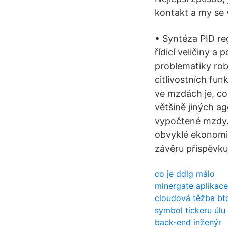
kontakt a my se 
• Syntéza PID re
řídicí veličiny a
problematiky rob
citlivostních fu
ve mzdách je, co
většině jiných ag
vypočtené mzdy. 
obvyklé ekonomic
závěru příspěvk
co je ddlg málo
minergate aplikace
cloudová těžba bt
symbol tickeru úlu
back-end inženýr