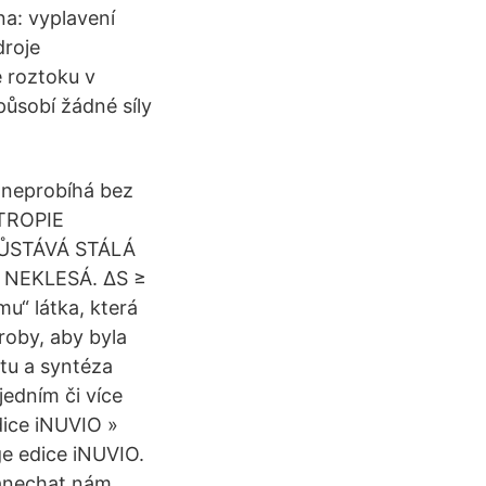
a: vyplavení
droje
 roztoku v
ůsobí žádné síly
 neprobíhá bez
NTROPIE
 ŮSTÁVÁ STÁLÁ
 NEKLESÁ. ∆S ≥
u“ látka, která
roby, aby byla
tu a syntéza
edním či více
dice iNUVIO »
e edice iNUVIO.
 zanechat nám