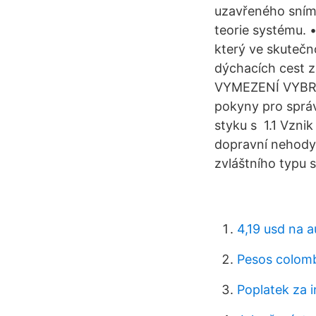
uzavřeného sním
teorie systému. 
který ve skutečn
dýchacích cest 
VYMEZENÍ VYBRAN
pokyny pro sprá
styku s 1.1 Vzni
dopravní nehody 
zvláštního typu
4,19 usd na 
Pesos colomb
Poplatek za 