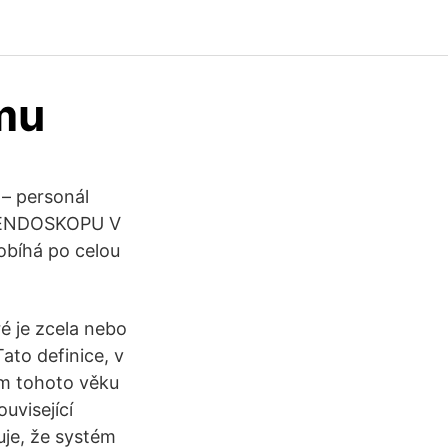
mu
– personál
Í ENDOSKOPU V
obíhá po celou
é je zcela nebo
ato definice, v
ím tohoto věku
uvisející
je, že systém