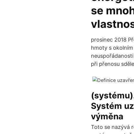
se mnohe
vlastno
prosinec 2018 Př
hmoty s okolním
neuspořádanosti 
při přenosu sděle
(systému).
Systém uza
výměna
Toto se nazývá 