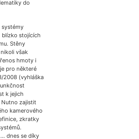
lematiky do
é systémy
blízko stojících
ému. Stěny
nikoli však
přenos hmoty i
je pro některé
3/2008 (vyhláška
 funkčnost
 k jejich
Nutno zajistit
eného kamerového
finice, zkratky
systémů.
 … dnes se díky