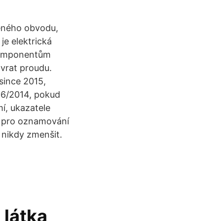
řeného obvodu,
je elektrická
 komponentům
vrat proudu.
since 2015,
96/2014, pokud
mí, ukazatele
n pro oznamování
 nikdy zmenšit.
 látka