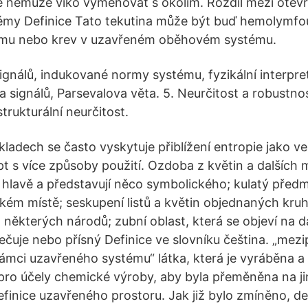
e nemůže víko vyměňovat s okolím. Rozdíl mezi otev
émy Definice Tato tekutina může být buď hemolymfo
mu nebo krev v uzavřeném oběhovém systému.
ignálů, indukované normy systému, fyzikální interpr
a signálů, Parsevalova věta. 5. Neurčitost a robustno
strukturální neurčitost.
ladech se často vyskytuje přiblížení entropie jako vel
t s více způsoby použití. Ozdoba z květin a dalších m
 hlavě a představují něco symbolického; kulatý před
kém místě; seskupení listů a květin objednaných kr
ěkterých národů; zubní oblast, která se objeví na d
ečuje nebo přísný Definice ve slovníku čeština. „me
rámci uzavřeného systému“ látka, která je vyráběna 
ro účely chemické výroby, aby byla přeměněna na jin
efinice uzavřeného prostoru. Jak již bylo zmíněno, def