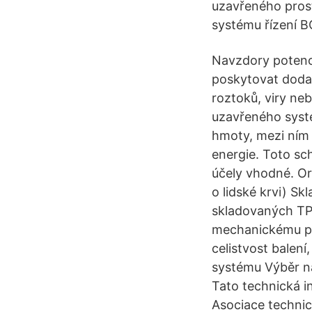
uzavřeného prost
systému řízení B
Navzdory potenc
poskytovat dodat
roztoků, viry ne
uzavřeného systé
hmoty, mezi ním 
energie. Toto sc
účely vhodné. O
o lidské krvi) Sk
skladovaných TP 
mechanickému poš
celistvost balen
systému Výběr ná
Tato technická 
Asociace technic