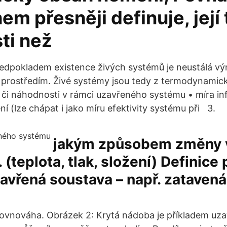
m přesněji definuje, její 
sti než
edpokladem existence živých systémů je neustálá vý
 prostředím. Živé systémy jsou tedy z termodynami
či náhodnosti v rámci uzavřeného systému • míra in
ní (lze chápat i jako míru efektivity systému při 3.
jakým způsobem změny 
 (teplota, tlak, složení) Definice
vřená soustava – např. zatavená 
rovnováha. Obrázek 2: Krytá nádoba je příkladem uz