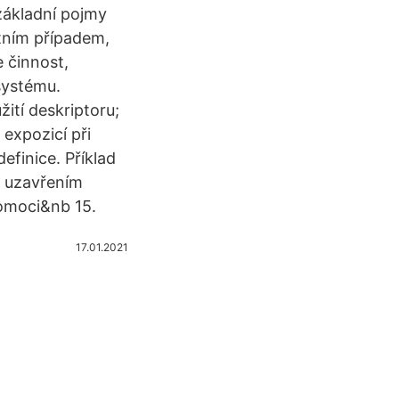
ákladní pojmy
tním případem,
 činnost,
systému.
tí deskriptoru;
expozicí při
efinice. Příklad
a uzavřením
omoci&nb 15.
17.01.2021