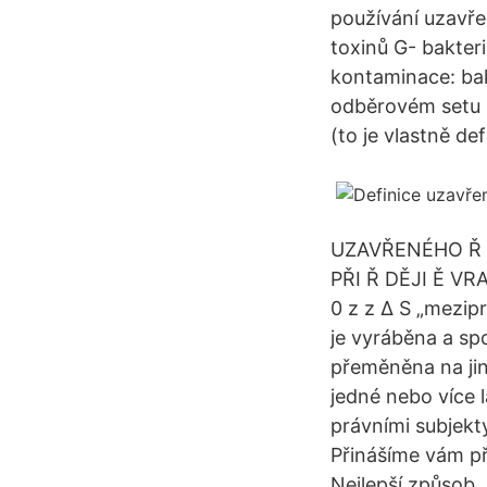
používání uzavře
toxinů G- bakter
kontaminace: ba
odběrovém setu 
(to je vlastně d
UZAVŘENÉHO Ř 
PŘI Ř DĚJI Ě V
0 z z Δ S „mezip
je vyráběna a sp
přeměněna na jin
jedné nebo více 
právními subjekt
Přinášíme vám př
Nejlepší způsob, 