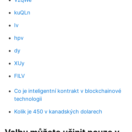
kuQLn
Iv
hpv
dy
XUy
FlLV
Co je inteligentní kontrakt v blockchainové
technologii
Kolik je 450 v kanadských dolarech