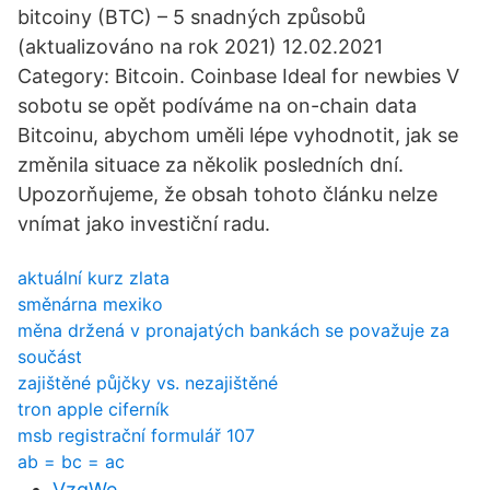
bitcoiny (BTC) – 5 snadných způsobů
(aktualizováno na rok 2021) 12.02.2021
Category: Bitcoin. Coinbase Ideal for newbies V
sobotu se opět podíváme na on-chain data
Bitcoinu, abychom uměli lépe vyhodnotit, jak se
změnila situace za několik posledních dní.
Upozorňujeme, že obsah tohoto článku nelze
vnímat jako investiční radu.
aktuální kurz zlata
směnárna mexiko
měna držená v pronajatých bankách se považuje za
součást
zajištěné půjčky vs. nezajištěné
tron apple ciferník
msb registrační formulář 107
ab = bc = ac
VzqWe