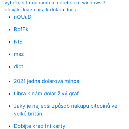
vyfoťte s fotoaparátem notebooku windows 7
oficiální kurz naira k dolaru dnes
nQUuD
RbfFk
NIE
msz
dIct
2021 jedna dolarová mince
Libra k nám dolar živý graf
Jaký je nejlepší způsob nákupu bitcoinů ve
velké británii
Dobijte kreditní karty