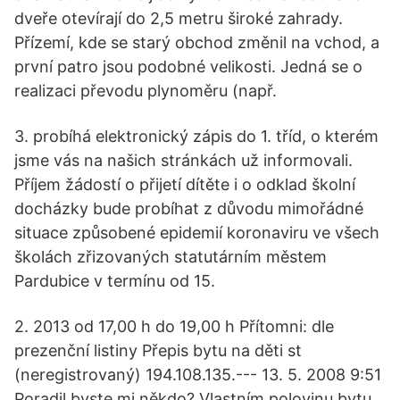
dveře otevírají do 2,5 metru široké zahrady.
Přízemí, kde se starý obchod změnil na vchod, a
první patro jsou podobné velikosti. Jedná se o
realizaci převodu plynoměru (např.
3. probíhá elektronický zápis do 1. tříd, o kterém
jsme vás na našich stránkách už informovali.
Příjem žádostí o přijetí dítěte i o odklad školní
docházky bude probíhat z důvodu mimořádné
situace způsobené epidemií koronaviru ve všech
školách zřizovaných statutárním městem
Pardubice v termínu od 15.
2. 2013 od 17,00 h do 19,00 h Přítomni: dle
prezenční listiny Přepis bytu na děti st
(neregistrovaný) 194.108.135.--- 13. 5. 2008 9:51
Poradil byste mi někdo? Vlastním polovinu bytu,