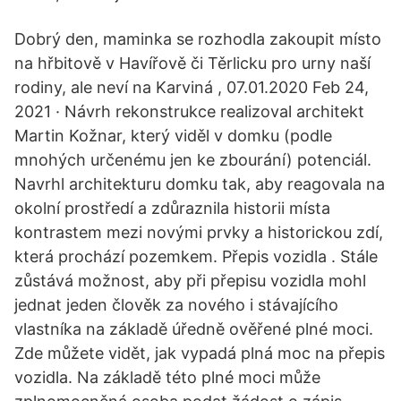
Dobrý den, maminka se rozhodla zakoupit místo
na hřbitově v Havířově či Těrlicku pro urny naší
rodiny, ale neví na Karviná , 07.01.2020 Feb 24,
2021 · Návrh rekonstrukce realizoval architekt
Martin Kožnar, který viděl v domku (podle
mnohých určenému jen ke zbourání) potenciál.
Navrhl architekturu domku tak, aby reagovala na
okolní prostředí a zdůraznila historii místa
kontrastem mezi novými prvky a historickou zdí,
která prochází pozemkem. Přepis vozidla . Stále
zůstává možnost, aby při přepisu vozidla mohl
jednat jeden člověk za nového i stávajícího
vlastníka na základě úředně ověřené plné moci.
Zde můžete vidět, jak vypadá plná moc na přepis
vozidla. Na základě této plné moci může