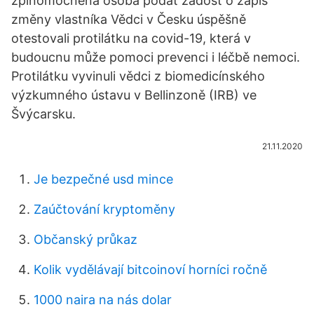
zplnomocněná osoba podat žádost o zápis
změny vlastníka Vědci v Česku úspěšně
otestovali protilátku na covid-19, která v
budoucnu může pomoci prevenci i léčbě nemoci.
Protilátku vyvinuli vědci z biomedicínského
výzkumného ústavu v Bellinzoně (IRB) ve
Švýcarsku.
21.11.2020
Je bezpečné usd mince
Zaúčtování kryptoměny
Občanský průkaz
Kolik vydělávají bitcoinoví horníci ročně
1000 naira na nás dolar